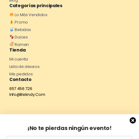
Blog
Categorías principales
Lo Más Vendidos
Promo
Bebidas
Dulces
Ramen
Tienda
Mi cuenta
Lista de deseos
Mis pedidos
Contacto
657 456 726
Info@Bekndy.Com
¡No te pierdas ningún evento!