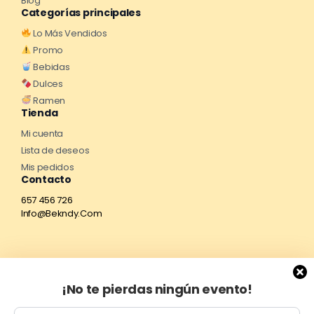
Blog
Categorías principales
Lo Más Vendidos
Promo
Bebidas
Dulces
Ramen
Tienda
Mi cuenta
Lista de deseos
Mis pedidos
Contacto
657 456 726
Info@Bekndy.Com
¡No te pierdas ningún evento!