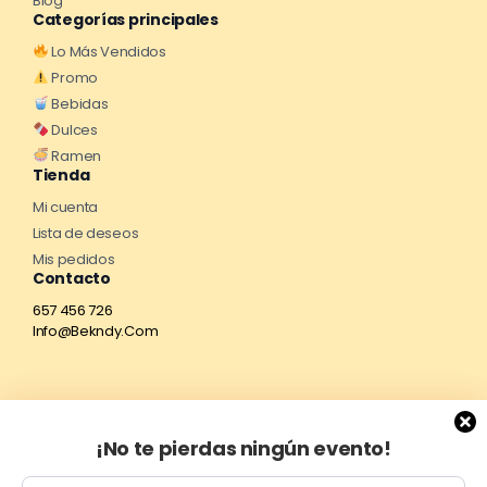
Blog
Categorías principales
Lo Más Vendidos
Promo
Bebidas
Dulces
Ramen
Tienda
Mi cuenta
Lista de deseos
Mis pedidos
Contacto
657 456 726
Info@Bekndy.Com
¡No te pierdas ningún evento!