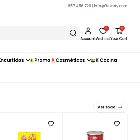
657 456 726 | Info@Bekndy.com
0
0
Account
Wishlist
Your Cart
Encurtidos
Promo
Cosméticos
K Cocina
Ver todo