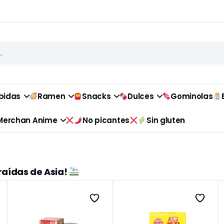
bidas
Ramen
Snacks
Dulces
Gominolas
Merchan Anime
No picantes
Sin gluten
raídas de Asia!