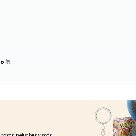
to
s, tazas, peluches y más