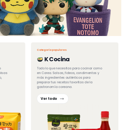
Categoría populares
K Cocina
o
Todo lo que necesitas para cocinar como
alsas
en Corea. Salsas, fideos, condimentos y
o,
más ingredientes auténticos para
preparar tus recetas favoritas de la
gastronomía coreana.
Ver todo