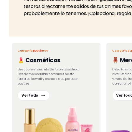
tesoros directamente salidos de tus animes favorit
probablemente lo tenemos. ¡Colecciona, regala 
Categoría populares
Categoría po
Cosméticos
Mer
Descubre el secreto de la piel asiática.
Lleva tu amo
Desde mascarillas coreanas hasta
nivel. Photoc
labiales kawaii y cremas que parecen
y más de tus
postres.
coreano, lo 
Ver todo
Ver tod