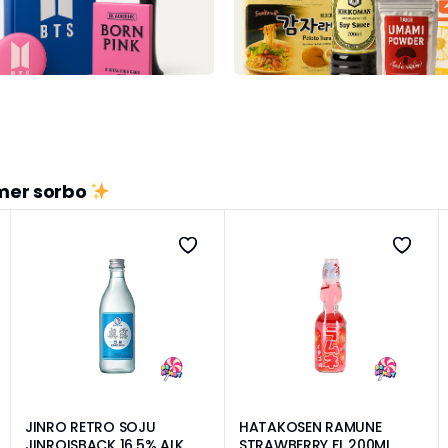
imer sorbo
JINRO RETRO SOJU
HATAKOSEN RAMUNE
JINROISBACK 16.5% ALK.
STRAWBERRY FL 200ML