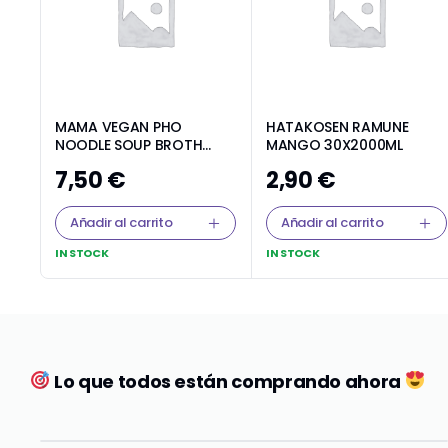
MAMA VEGAN PHO
HATAKOSEN RAMUNE
NOODLE SOUP BROTH
MANGO 30X2000ML
4X9X200G
7,50
€
2,90
€
Añadir al carrito
Añadir al carrito
IN STOCK
IN STOCK
Lo que todos están comprando ahora