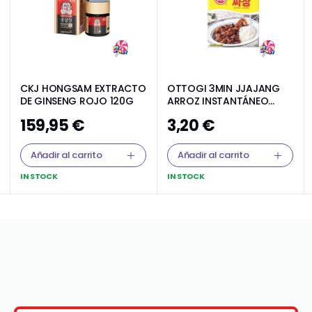
CKJ HONGSAM EXTRACTO
OTTOGI 3MIN JJAJANG
DE GINSENG ROJO 120G
ARROZ INSTANTÁNEO
200G
159,95
€
3,20
€
Añadir al carrito
Añadir al carrito
IN STOCK
IN STOCK