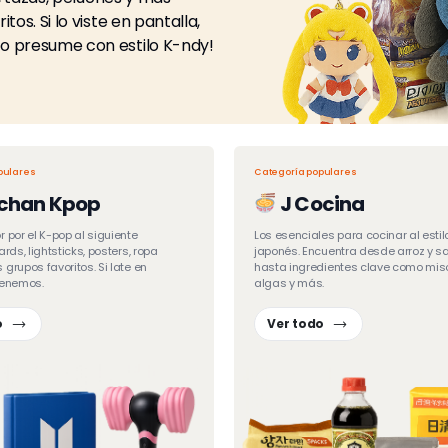
os. Si lo viste en pantalla,
o presume con estilo K-ndy!
pulares
Categoría populares
chan Kpop
J Cocina
r por el K-pop al siguiente
Los esenciales para cocinar al estil
ards, lightsticks, posters, ropa
japonés. Encuentra desde arroz y s
 grupos favoritos. Si late en
hasta ingredientes clave como mis
tenemos.
algas y más.
o
Ver todo