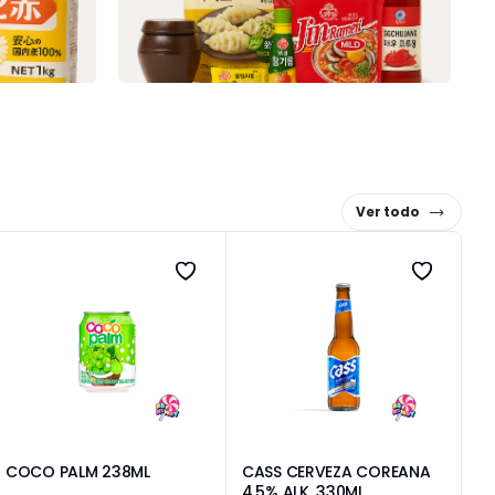
Ver todo
COCO PALM 238ML
CASS CERVEZA COREANA
N
4,5% ALK. 330ML
2