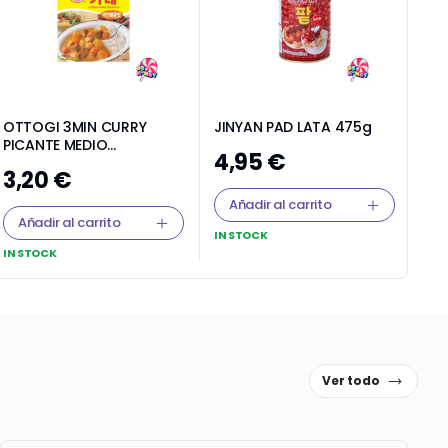
OTTOGI 3MIN CURRY
JINYAN PAD LATA 475g
PICANTE MEDIO
4,95
€
INSTANTÁNEO 200G
3,20
€
Añadir al carrito
Añadir al carrito
IN STOCK
IN STOCK
Ver todo