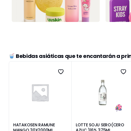
Bebidas asiáticas que te encantarán a pr
O
HATAKOSEN RAMUNE
LOTTE SOJU SERO(CERO
MANGO 30X2000ML
AZUC.)16% 375ML