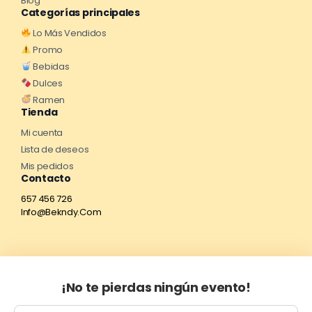
Blog
Categorías principales
Lo Más Vendidos
Promo
Bebidas
Dulces
Ramen
Tienda
Mi cuenta
Lista de deseos
Mis pedidos
Contacto
657 456 726
Info@Bekndy.Com
¡No te pierdas ningún evento!