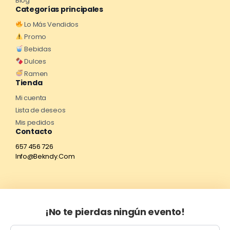
Blog
Categorías principales
Lo Más Vendidos
Promo
Bebidas
Dulces
Ramen
Tienda
Mi cuenta
Lista de deseos
Mis pedidos
Contacto
657 456 726
Info@Bekndy.Com
¡No te pierdas ningún evento!