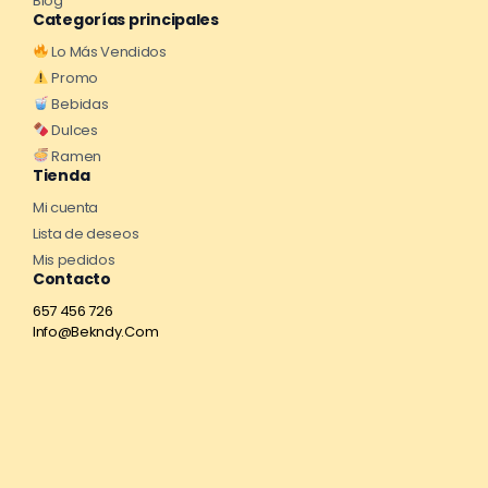
Blog
Categorías principales
Lo Más Vendidos
Promo
Bebidas
Dulces
Ramen
Tienda
Mi cuenta
Lista de deseos
Mis pedidos
Contacto
657 456 726
Info@Bekndy.Com
¡No te pierdas ningún evento!