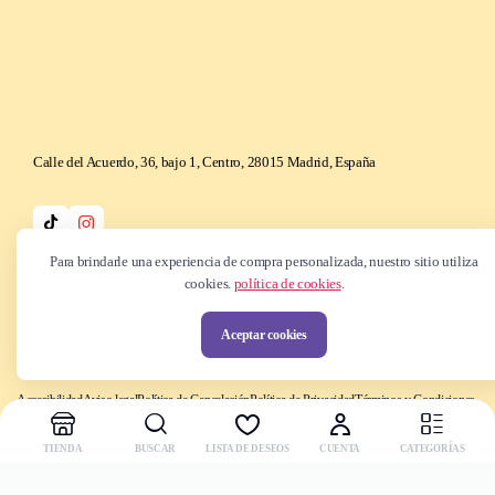
Calle del Acuerdo, 36, bajo 1, Centro, 28015 Madrid, España
Para brindarle una experiencia de compra personalizada, nuestro sitio utiliza
cookies.
política de cookies
.
Copyright © 2025 Be k-ndy. Todos los derechos reservados
Aceptar cookies
Accesibilidad
Aviso legal
Política de Cancelación
Política de Privacidad
Términos y Condiciones
TIENDA
BUSCAR
LISTA DE DESEOS
CUENTA
CATEGORÍAS