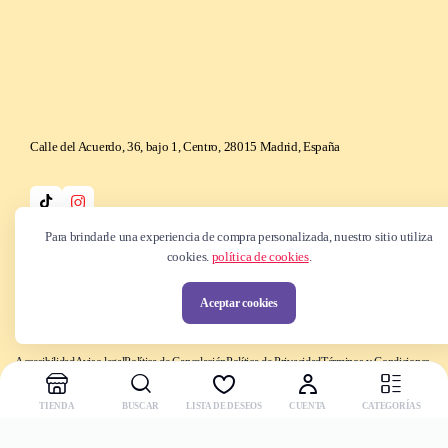
Calle del Acuerdo, 36, bajo 1, Centro, 28015 Madrid, España
Para brindarle una experiencia de compra personalizada, nuestro sitio utiliza
cookies.
política de cookies
.
Copyright © 2025 Be k-ndy. Todos los derechos reservados
Aceptar cookies
Accesibilidad
Aviso legal
Política de Cancelación
Política de Privacidad
Términos y Condiciones
TIENDA
BUSCAR
LISTA DE DESEOS
CUENTA
CATEGORÍAS