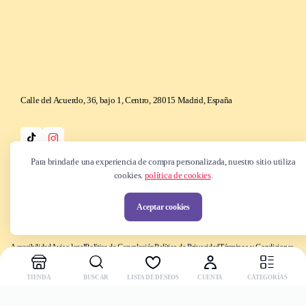
Calle del Acuerdo, 36, bajo 1, Centro, 28015 Madrid, España
Para brindarle una experiencia de compra personalizada, nuestro sitio utiliza
cookies.
política de cookies
.
Copyright © 2025 Be k-ndy. Todos los derechos reservados
Aceptar cookies
Accesibilidad
Aviso legal
Política de Cancelación
Política de Privacidad
Términos y Condiciones
TIENDA
BUSCAR
LISTA DE DESEOS
CUENTA
CATEGORÍAS