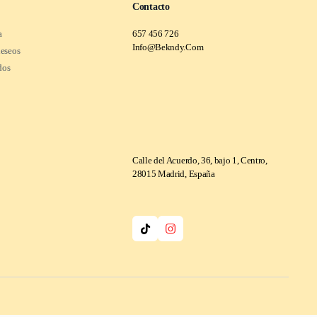
Contacto
a
657 456 726
Info@Bekndy.Com
deseos
dos
Calle del Acuerdo, 36, bajo 1, Centro,
28015 Madrid, España