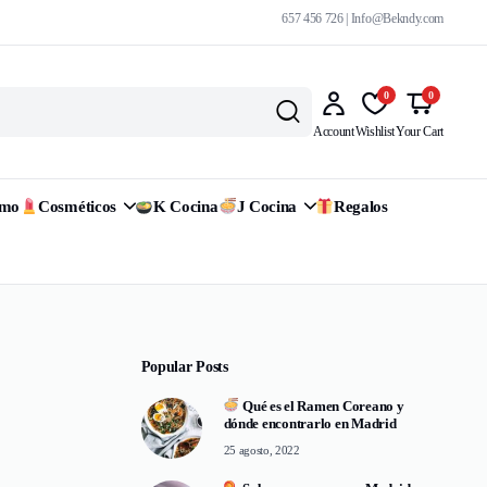
657 456 726 | Info@Bekndy.com
0
0
Account
Wishlist
Your Cart
omo
Cosméticos
K Cocina
J Cocina
Regalos
Popular Posts
Qué es el Ramen Coreano y
dónde encontrarlo en Madrid
25 agosto, 2022