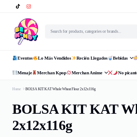
Eventos
Lo Más Vendidos
Recién Llegados
Bebidas
Menaje
Merchan Kpop
Merchan Anime
No picant
Home
BOLSA KIT KAT Whole Wheat Flour 2x12x116g
BOLSA KIT KAT Who
2x12x116g