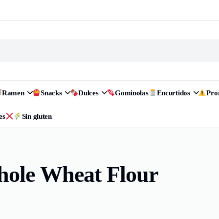
Ramen
Snacks
Dulces
Gominolas
Encurtidos
Pr
es
Sin gluten
le Wheat Flour