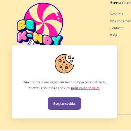
Acerca de no
Nosotros
Próximos eve
Contacto
Blog
En B K-ndy celebramos nuestra pasión por la cultura asiática
trayéndote snacks, dulces, bebidas y productos únicos que nos
encantan y queremos compartir contigo.
Para brindarle una experiencia de compra personalizada,
nuestro sitio utiliza cookies.
política de cookies
.
Aceptar cookies