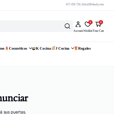
657 456 726 | Info@Bekndy.com
0
0
Account
Wishlist
Your Cart
omo
Cosméticos
K Cocina
J Cocina
Regalos
nunciar
á sus puertas.