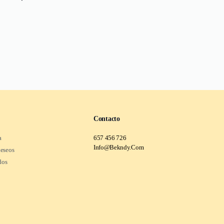
Contacto
a
657 456 726
Info@Bekndy.Com
deseos
dos