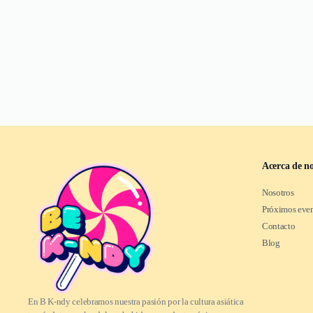
Acerca de no
Nosotros
Próximos eve
Contacto
Blog
En B K-ndy celebramos nuestra pasión por la cultura asiática