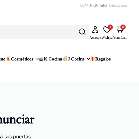
657 456 726 | Info@Bekndy.com
0
0
Account
Wishlist
Your Cart
omo
Cosméticos
K Cocina
J Cocina
Regalos
nunciar
á sus puertas.