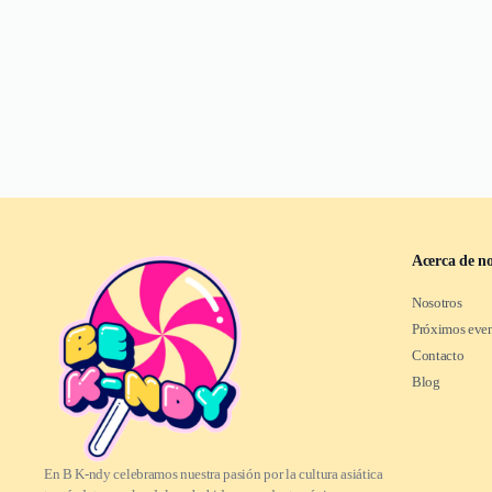
Acerca de no
Nosotros
Próximos eve
Contacto
Blog
En B K-ndy celebramos nuestra pasión por la cultura asiática