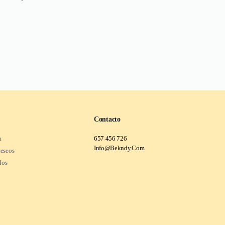
Contacto
a
657 456 726
Info@Bekndy.Com
deseos
dos