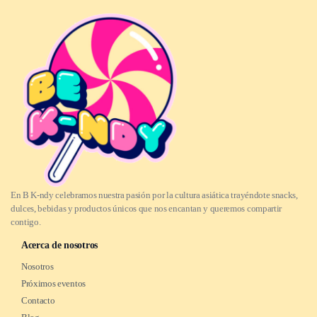
En B K-ndy celebramos nuestra pasión por la cultura asiática trayéndote snacks,
dulces, bebidas y productos únicos que nos encantan y queremos compartir
contigo.
Acerca de nosotros
Nosotros
Próximos eventos
Contacto