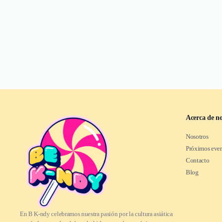
Acerca de no
Nosotros
Próximos eve
Contacto
Blog
En B K-ndy celebramos nuestra pasión por la cultura asiática