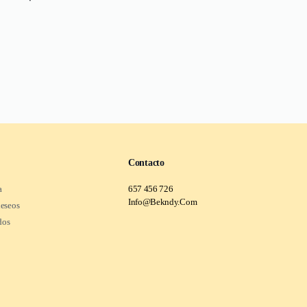
Contacto
a
657 456 726
Info@Bekndy.Com
deseos
dos