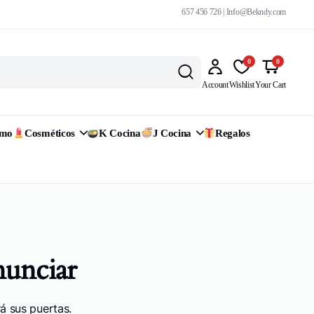
657 456 726 | Info@Bekndy.com
0
0
Account
Wishlist
Your Cart
omo
Cosméticos
K Cocina
J Cocina
Regalos
nunciar
á sus puertas.