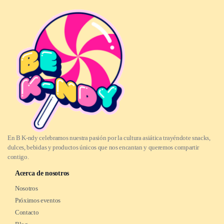
En B K-ndy celebramos nuestra pasión por la cultura asiática trayéndote snacks,
dulces, bebidas y productos únicos que nos encantan y queremos compartir
contigo.
Acerca de nosotros
Nosotros
Próximos eventos
Contacto