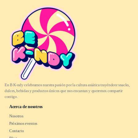
En B K-ndy celebramos nuestra pasión por la cultura asiática trayéndote snacks,
dulces, bebidas y productos únicos que nos encantan y queremos compartir
contigo.
Acerca de nosotros
Nosotros
Próximos eventos
Contacto