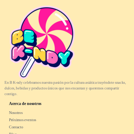
En B K-ndy celebramos nuestra pasión por la cultura asiática trayéndote snacks,
dulces, bebidas y productos únicos que nos encantan y queremos compartir
contigo.
Acerca de nosotros
Nosotros
Próximos eventos
Contacto