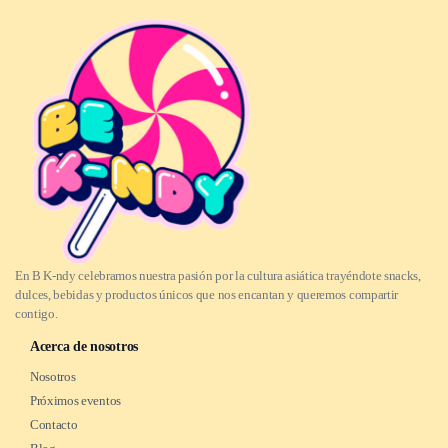
En B K-ndy celebramos nuestra pasión por la cultura asiática trayéndote snacks,
dulces, bebidas y productos únicos que nos encantan y queremos compartir
contigo.
Acerca de nosotros
Nosotros
Próximos eventos
Contacto