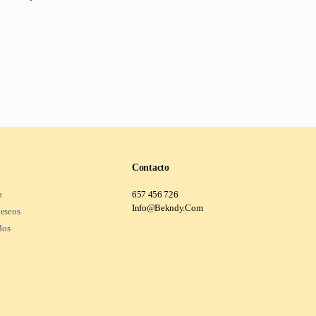
Contacto
a
657 456 726
Info@Bekndy.Com
deseos
dos