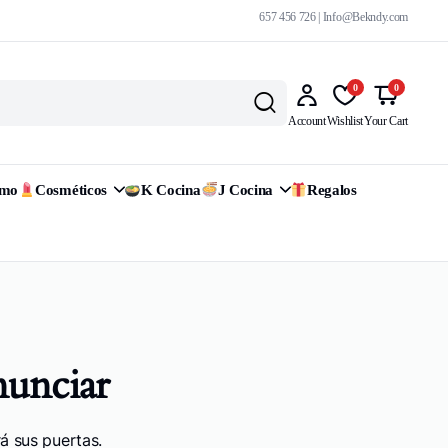
657 456 726 | Info@Bekndy.com
0
0
Account
Wishlist
Your Cart
omo
Cosméticos
K Cocina
J Cocina
Regalos
nunciar
á sus puertas.