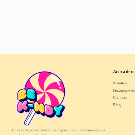
Acerca de no
Nosotros
Próximos eve
Contacto
Blog
En B K-ndy celebramos nuestra pasión por la cultura asiática