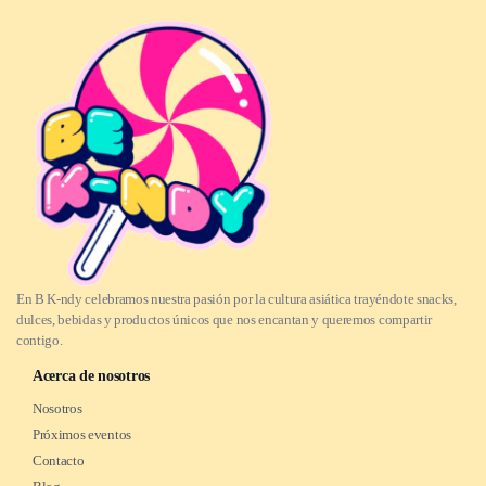
En B K-ndy celebramos nuestra pasión por la cultura asiática trayéndote snacks,
dulces, bebidas y productos únicos que nos encantan y queremos compartir
contigo.
Acerca de nosotros
Nosotros
Próximos eventos
Contacto