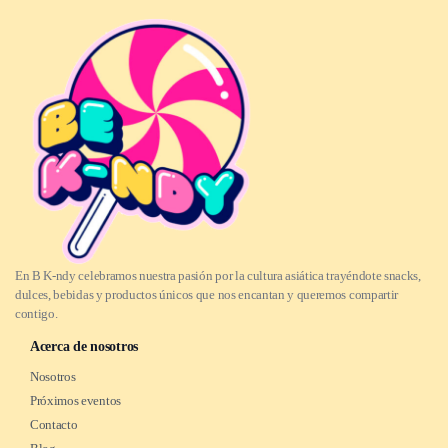
En B K-ndy celebramos nuestra pasión por la cultura asiática trayéndote snacks,
dulces, bebidas y productos únicos que nos encantan y queremos compartir
contigo.
Acerca de nosotros
Nosotros
Próximos eventos
Contacto