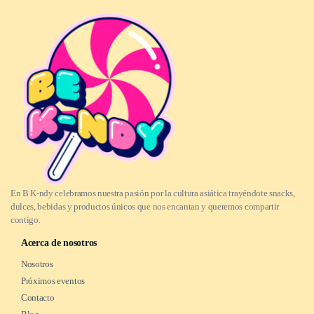
En B K-ndy celebramos nuestra pasión por la cultura asiática trayéndote snacks,
dulces, bebidas y productos únicos que nos encantan y queremos compartir
contigo.
Acerca de nosotros
Nosotros
Próximos eventos
Contacto