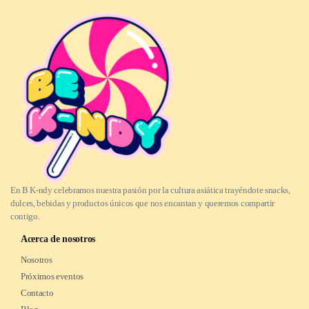
En B K-ndy celebramos nuestra pasión por la cultura asiática trayéndote snacks,
dulces, bebidas y productos únicos que nos encantan y queremos compartir
contigo.
Acerca de nosotros
Nosotros
Próximos eventos
Contacto