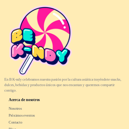
En B K-ndy celebramos nuestra pasión por la cultura asiática trayéndote snacks,
dulces, bebidas y productos únicos que nos encantan y queremos compartir
contigo.
Acerca de nosotros
Nosotros
Próximos eventos
Contacto