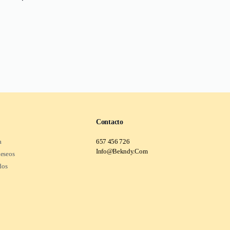
Contacto
a
657 456 726
Info@Bekndy.Com
deseos
dos