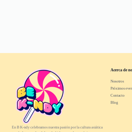
Acerca de no
Nosotros
Próximos eve
Contacto
Blog
En B K-ndy celebramos nuestra pasión por la cultura asiática