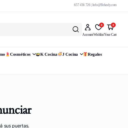
657 456 726 | Info@Bekndy.com
0
0
Account
Wishlist
Your Cart
omo
Cosméticos
K Cocina
J Cocina
Regalos
nunciar
á sus puertas.