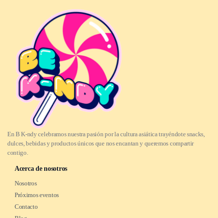
En B K-ndy celebramos nuestra pasión por la cultura asiática trayéndote snacks,
dulces, bebidas y productos únicos que nos encantan y queremos compartir
contigo.
Acerca de nosotros
Nosotros
Próximos eventos
Contacto