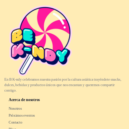
En B K-ndy celebramos nuestra pasión por la cultura asiática trayéndote snacks,
dulces, bebidas y productos únicos que nos encantan y queremos compartir
contigo.
Acerca de nosotros
Nosotros
Próximos eventos
Contacto