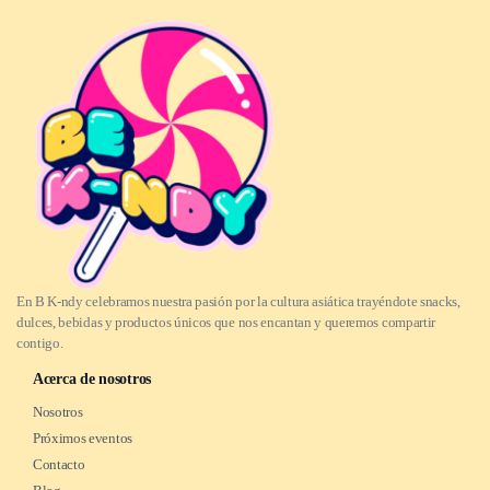
En B K-ndy celebramos nuestra pasión por la cultura asiática trayéndote snacks,
dulces, bebidas y productos únicos que nos encantan y queremos compartir
contigo.
Acerca de nosotros
Nosotros
Próximos eventos
Contacto