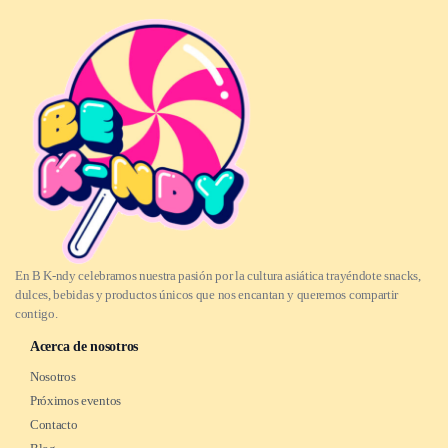
En B K-ndy celebramos nuestra pasión por la cultura asiática trayéndote snacks,
dulces, bebidas y productos únicos que nos encantan y queremos compartir
contigo.
Acerca de nosotros
Nosotros
Próximos eventos
Contacto