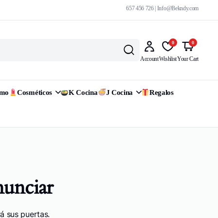
657 456 726 | Info@Bekndy.com
0
0
Account
Wishlist
Your Cart
omo
Cosméticos
K Cocina
J Cocina
Regalos
nunciar
á sus puertas.