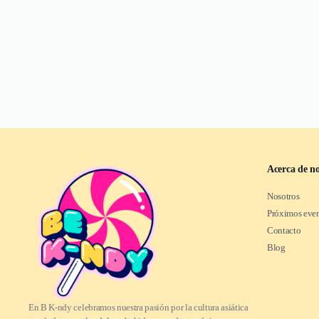
Acerca de no
Nosotros
Próximos eve
Contacto
Blog
En B K-ndy celebramos nuestra pasión por la cultura asiática