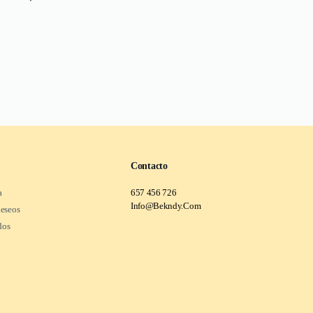
Contacto
a
657 456 726
Info@Bekndy.Com
deseos
dos