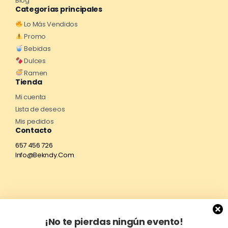
Blog
Categorías principales
Lo Más Vendidos
Promo
Bebidas
Dulces
Ramen
Tienda
Mi cuenta
Lista de deseos
Mis pedidos
Contacto
657 456 726
Info@Bekndy.Com
¡No te pierdas ningún evento!