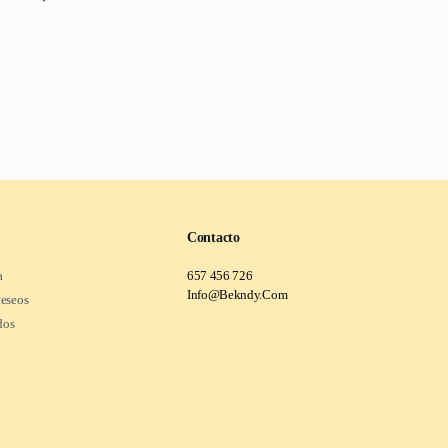
Contacto
a
657 456 726
Info@Bekndy.Com
deseos
dos