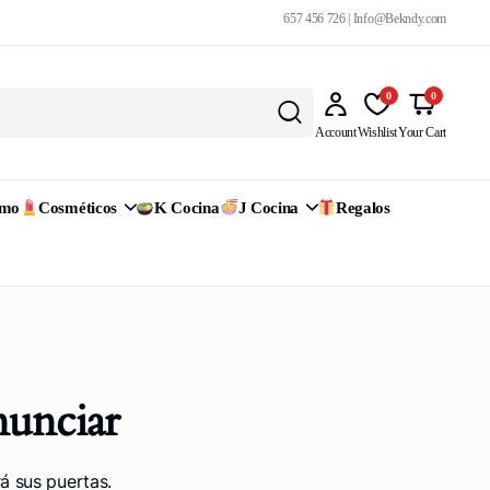
657 456 726 | Info@Bekndy.com
0
0
Account
Wishlist
Your Cart
omo
Cosméticos
K Cocina
J Cocina
Regalos
nunciar
á sus puertas.