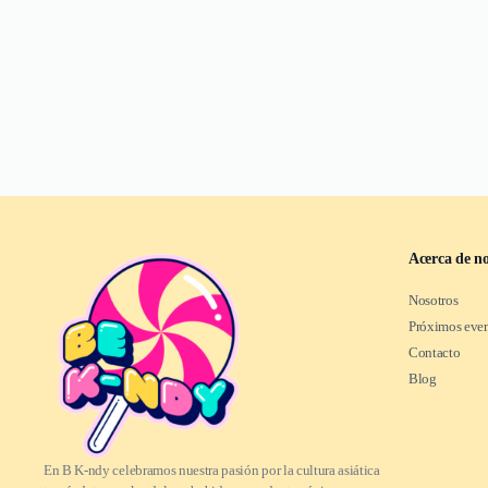
Acerca de no
Nosotros
Próximos eve
Contacto
Blog
En B K-ndy celebramos nuestra pasión por la cultura asiática