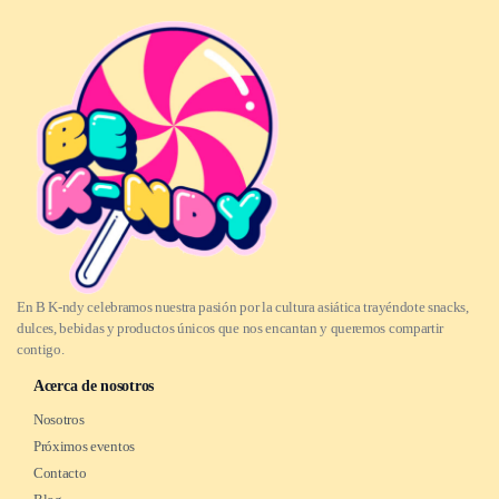
En B K-ndy celebramos nuestra pasión por la cultura asiática trayéndote snacks,
dulces, bebidas y productos únicos que nos encantan y queremos compartir
contigo.
Acerca de nosotros
Nosotros
Próximos eventos
Contacto