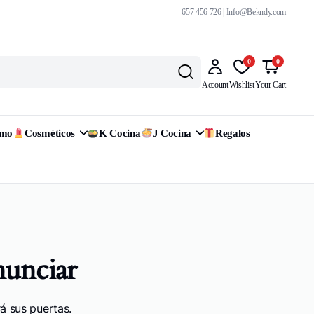
657 456 726 | Info@Bekndy.com
0
0
Account
Wishlist
Your Cart
omo
Cosméticos
K Cocina
J Cocina
Regalos
nunciar
á sus puertas.