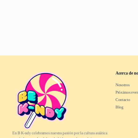
Acerca de no
Nosotros
Próximos eve
Contacto
Blog
En B K-ndy celebramos nuestra pasión por la cultura asiática