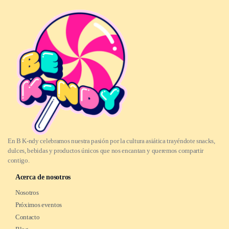
En B K-ndy celebramos nuestra pasión por la cultura asiática trayéndote snacks,
dulces, bebidas y productos únicos que nos encantan y queremos compartir
contigo.
Acerca de nosotros
Nosotros
Próximos eventos
Contacto