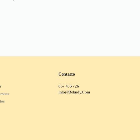
Contacto
a
657 456 726
Info@Bekndy.Com
deseos
dos