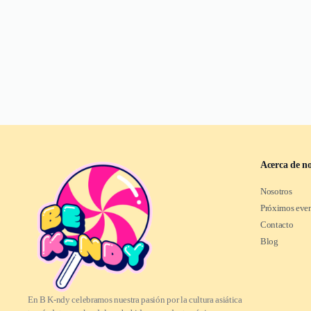
Acerca de no
Nosotros
Próximos eve
Contacto
Blog
En B K-ndy celebramos nuestra pasión por la cultura asiática