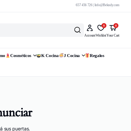
657 456 726 | Info@Bekndy.com
0
0
Account
Wishlist
Your Cart
omo
Cosméticos
K Cocina
J Cocina
Regalos
nunciar
á sus puertas.