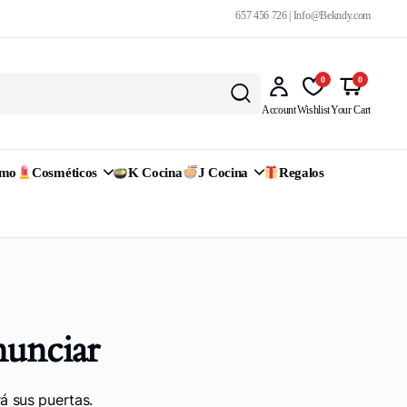
657 456 726 | Info@Bekndy.com
0
0
Account
Wishlist
Your Cart
omo
Cosméticos
K Cocina
J Cocina
Regalos
nunciar
á sus puertas.