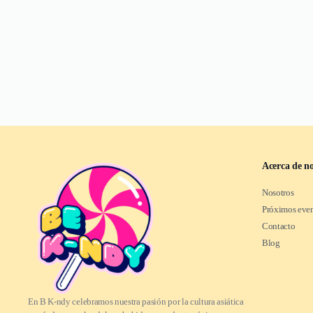
Acerca de no
Nosotros
Próximos eve
Contacto
Blog
En B K-ndy celebramos nuestra pasión por la cultura asiática