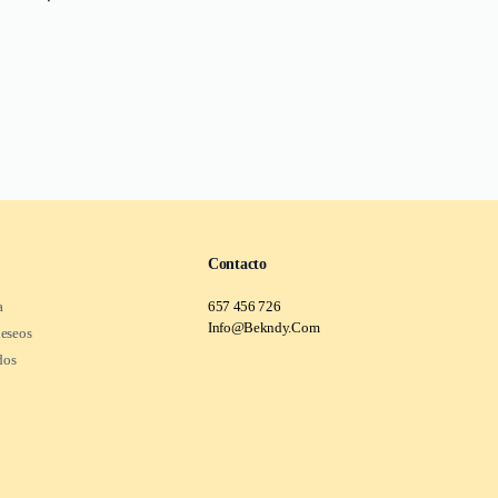
Contacto
a
657 456 726
Info@Bekndy.Com
deseos
dos