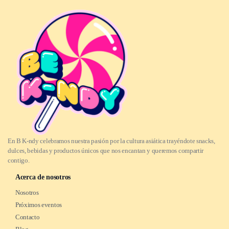
En B K-ndy celebramos nuestra pasión por la cultura asiática trayéndote snacks,
dulces, bebidas y productos únicos que nos encantan y queremos compartir
contigo.
Acerca de nosotros
Nosotros
Próximos eventos
Contacto