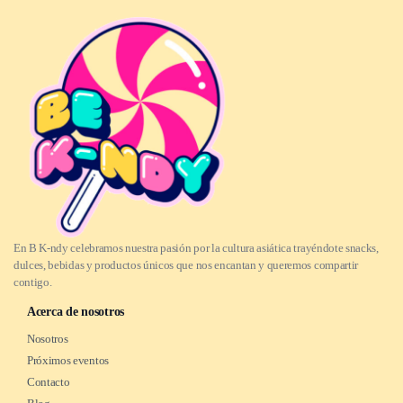
En B K-ndy celebramos nuestra pasión por la cultura asiática trayéndote snacks,
dulces, bebidas y productos únicos que nos encantan y queremos compartir
contigo.
Acerca de nosotros
Nosotros
Próximos eventos
Contacto