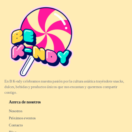
En B K-ndy celebramos nuestra pasión por la cultura asiática trayéndote snacks,
dulces, bebidas y productos únicos que nos encantan y queremos compartir
contigo.
Acerca de nosotros
Nosotros
Próximos eventos
Contacto