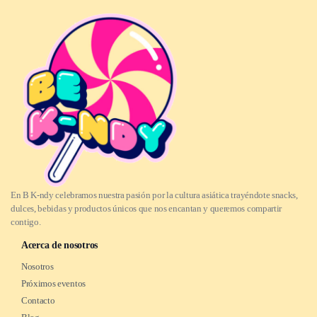
En B K-ndy celebramos nuestra pasión por la cultura asiática trayéndote snacks,
dulces, bebidas y productos únicos que nos encantan y queremos compartir
contigo.
Acerca de nosotros
Nosotros
Próximos eventos
Contacto