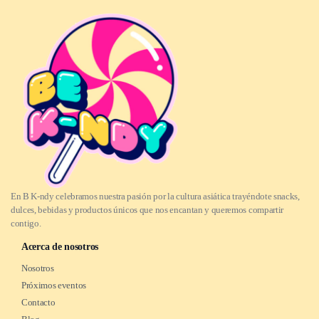
En B K-ndy celebramos nuestra pasión por la cultura asiática trayéndote snacks,
dulces, bebidas y productos únicos que nos encantan y queremos compartir
contigo.
Acerca de nosotros
Nosotros
Próximos eventos
Contacto