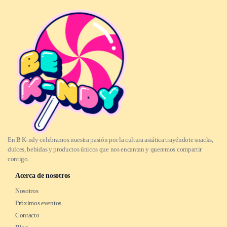
En B K-ndy celebramos nuestra pasión por la cultura asiática trayéndote snacks,
dulces, bebidas y productos únicos que nos encantan y queremos compartir
contigo.
Acerca de nosotros
Nosotros
Próximos eventos
Contacto