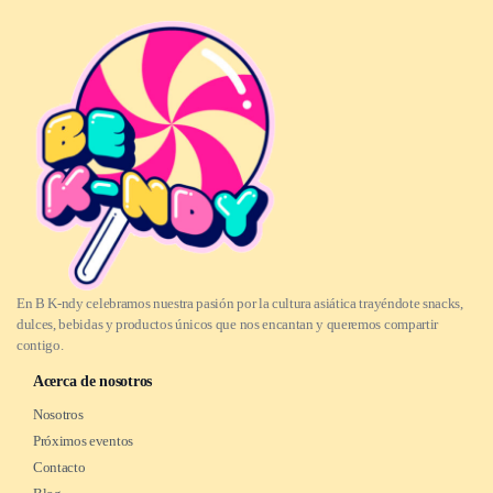
En B K-ndy celebramos nuestra pasión por la cultura asiática trayéndote snacks,
dulces, bebidas y productos únicos que nos encantan y queremos compartir
contigo.
Acerca de nosotros
Nosotros
Próximos eventos
Contacto