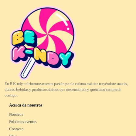
En B K-ndy celebramos nuestra pasión por la cultura asiática trayéndote snacks,
dulces, bebidas y productos únicos que nos encantan y queremos compartir
contigo.
Acerca de nosotros
Nosotros
Próximos eventos
Contacto