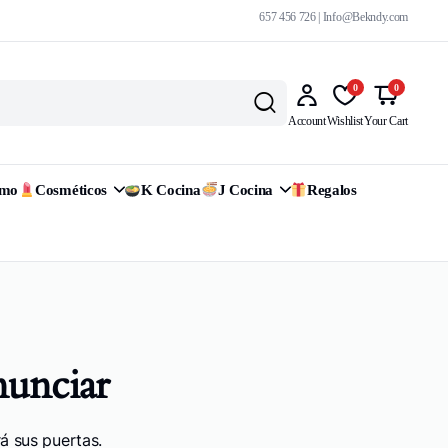
657 456 726 | Info@Bekndy.com
0
0
Account
Wishlist
Your Cart
omo
Cosméticos
K Cocina
J Cocina
Regalos
nunciar
á sus puertas.