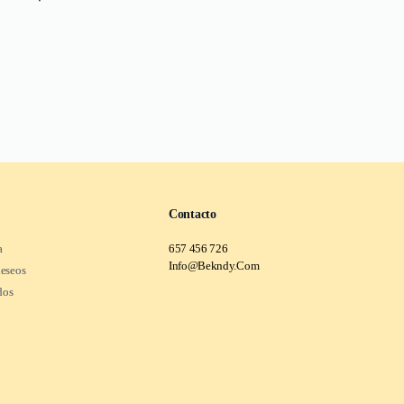
Contacto
a
657 456 726
Info@Bekndy.Com
deseos
dos