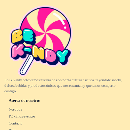
En B K-ndy celebramos nuestra pasión por la cultura asiática trayéndote snacks,
dulces, bebidas y productos únicos que nos encantan y queremos compartir
contigo.
Acerca de nosotros
Nosotros
Próximos eventos
Contacto