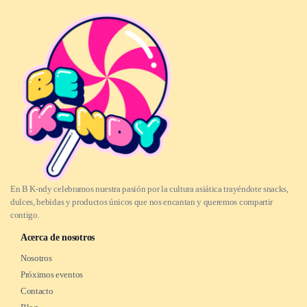
En B K-ndy celebramos nuestra pasión por la cultura asiática trayéndote snacks,
dulces, bebidas y productos únicos que nos encantan y queremos compartir
contigo.
Acerca de nosotros
Nosotros
Próximos eventos
Contacto