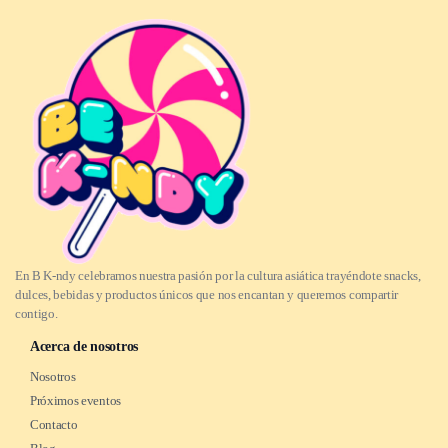
En B K-ndy celebramos nuestra pasión por la cultura asiática trayéndote snacks,
dulces, bebidas y productos únicos que nos encantan y queremos compartir
contigo.
Acerca de nosotros
Nosotros
Próximos eventos
Contacto